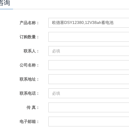
咨询
产品名称：
订购数量：
联系人：
公司名称：
联系地址：
联系电话：
传 真：
电子邮箱：