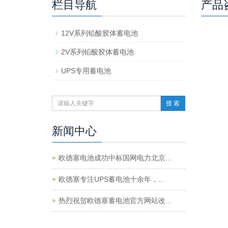
栏目导航
产品
12V系列铅酸胶体蓄电池
2V系列铅酸胶体蓄电池
UPS专用蓄电池
搜 索
新闻中心
欧德塞电池成功中标国网电力北京...
欧德塞专注UPS蓄电池十余年，...
热烈祝贺欧德塞蓄电池官方网站改...