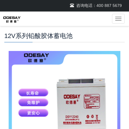
咨询电话：
400 887 5679
导
航
菜
12V系列铅酸胶体蓄电池
单