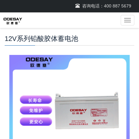
咨询电话：
400 887 5679
导
航
菜
12V系列铅酸胶体蓄电池
单