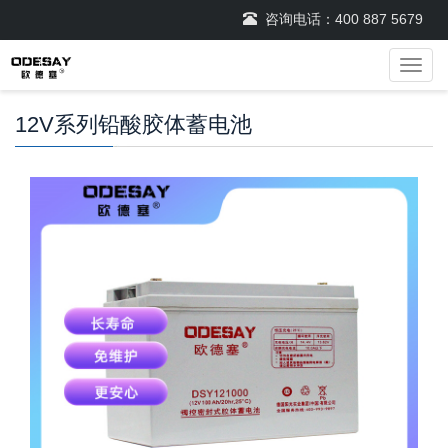
咨询电话：
400 887 5679
导
航
菜
12V系列铅酸胶体蓄电池
单